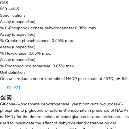
CAS
9001-40-5
Specifications
Assay (unspecified)
% 6-Phosphogluconate dehydrogenase: 0.05% max.
Assay (unspecified)
% Creatine phosphokinase: 0.05% max.
Assay (unspecified)
% Hexokinase: 0.05% max.
Assay (unspecified)
% Phosphoglucoisomerase: 0.05% max.
Unit definition
One unit reduces one micromole of NADP per minute at 25?C, pH 8.0.
더 보기
설명
Glucose-6-phosphate dehydrogenase, yeast converts p-glucose-6-
phosphate to p-glucono-d-lactone-6-phosphate in presence of NADP+
or NAD+ for the determination of blood glucose or creatine kinase. It is
used to investigate the effect of dehydroepiandrosterone on cell