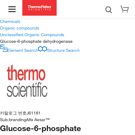
Chemicals
Organic compounds
Unclassified Organic Compounds
Glucose-6-phosphate dehydrogenase
Element Search
Structure Search
카탈로그 번호
J61181
Sub-branding
Alfa Aesar™
Glucose-6-phosphate