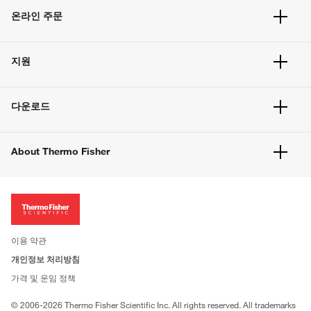
온라인 주문
주문 현황
지원
주문 방법
빠른 주문
서비스 및 지원
벌크 주문
다운로드
고객 센터
공지사항
유해화학물질등 제품 및 정보요약서
웹사이트 개선사항
About Thermo Fisher
주문관련문서
이전 웹사이트 미결제 내역 확인하기
ISO 인증문서
회사 소개
투자자
뉴스
사회적 책임
이용 약관
브랜드
개인정보 처리방침
Trademarks
가격 및 운임 정책
공정거래
© 2006-2026 Thermo Fisher Scientific Inc. All rights reserved. All trademarks