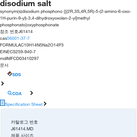
disodium salt
synonym(s)
disodium phosphono {[(2R,3S,4R,5R)-5-(2-amino-6-oxo-
1H-purin-9-yl)-3,4-dihydroxyoxolan-2-yl]methyl
phosphonato}oxyphosphonate
참조 번호
J61414
cas
56001-37-7
FORMULA
C10H14N5Na2O14P3
EINECS
259-940-7
mdl
MFCD03410297
문서
SDS
COA
Specification Sheet
카탈로그 번호
J61414.MD
제품 사이즈