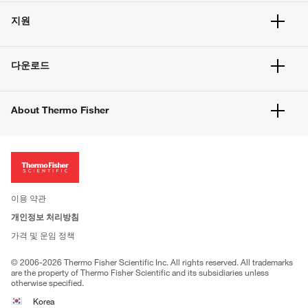
주문 현황
지원
주문 방법
빠른 주문
서비스 및 지원
벌크 주문
다운로드
고객 센터
공지사항
유해화학물질등 제품 및 정보요약서
웹사이트 개선사항
About Thermo Fisher
주문관련문서
이전 웹사이트 미결제 내역 확인하기
ISO 인증문서
회사 소개
투자자
뉴스
사회적 책임
이용 약관
브랜드
개인정보 처리방침
Trademarks
가격 및 운임 정책
공정거래
© 2006-2026 Thermo Fisher Scientific Inc. All rights reserved. All trademarks
are the property of Thermo Fisher Scientific and its subsidiaries unless
otherwise specified.
Korea