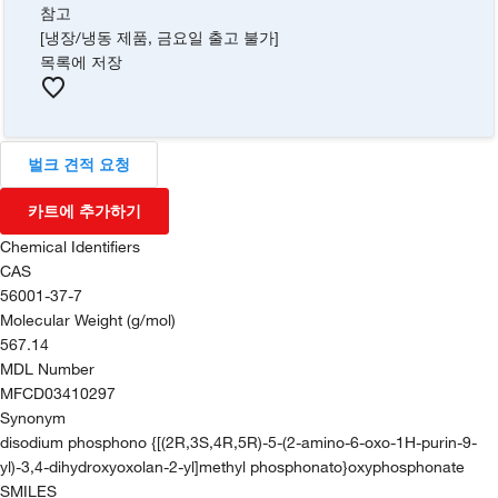
참고
[냉장/냉동 제품, 금요일 출고 불가]
목록에 저장
벌크 견적 요청
카트에 추가하기
Chemical Identifiers
CAS
56001-37-7
Molecular Weight (g/mol)
567.14
MDL Number
MFCD03410297
Synonym
disodium phosphono {[(2R,3S,4R,5R)-5-(2-amino-6-oxo-1H-purin-9-
yl)-3,4-dihydroxyoxolan-2-yl]methyl phosphonato}oxyphosphonate
SMILES