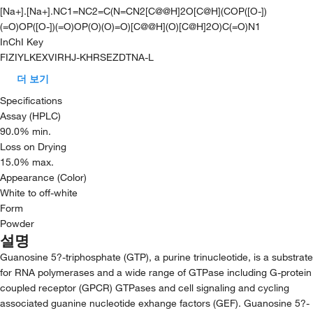
[Na+].[Na+].NC1=NC2=C(N=CN2[C@@H]2O[C@H](COP([O-])
(=O)OP([O-])(=O)OP(O)(O)=O)[C@@H](O)[C@H]2O)C(=O)N1
InChI Key
FIZIYLKEXVIRHJ-KHRSEZDTNA-L
더 보기
Specifications
Assay (HPLC)
90.0% min.
Loss on Drying
15.0% max.
Appearance (Color)
White to off-white
Form
Powder
설명
Guanosine 5?-triphosphate (GTP), a purine trinucleotide, is a substrate
for RNA polymerases and a wide range of GTPase including G-protein
coupled receptor (GPCR) GTPases and cell signaling and cycling
associated guanine nucleotide exhange factors (GEF). Guanosine 5?-