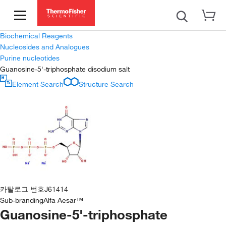
Biochemical Reagents
Nucleosides and Analogues
Purine nucleotides
Guanosine-5'-triphosphate disodium salt
Element Search
Structure Search
카탈로그 번호
J61414
Sub-branding
Alfa Aesar™
Guanosine-5'-triphosphate