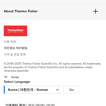
공지사항
유해화학물질등 제품 및 정보요약서
웹사이트 개선사항
About Thermo Fisher
주문관련문서
이전 웹사이트 미결제 내역 확인하기
ISO 인증문서
회사 소개
투자자
뉴스
사회적 책임
이용 약관
브랜드
개인정보 처리방침
Trademarks
가격 및 운임 정책
공정거래
© 2006-2026 Thermo Fisher Scientific Inc. All rights reserved. All trademarks
are the property of Thermo Fisher Scientific and its subsidiaries unless
otherwise specified.
Korea
Select Language:
Go
고객센터 문의
| 평일 09:00~18:00