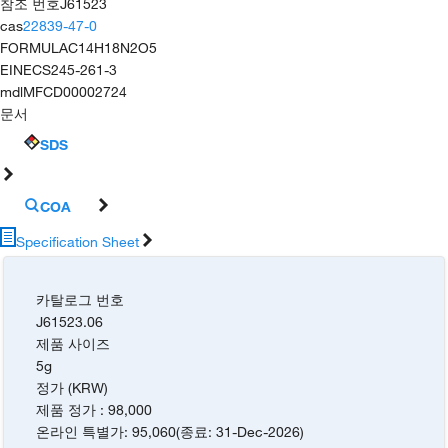
참조 번호
J61523
cas
22839-47-0
FORMULA
C14H18N2O5
EINECS
245-261-3
mdl
MFCD00002724
문서
SDS
COA
Specification Sheet
카탈로그 번호
J61523.06
제품 사이즈
5g
정가 (KRW)
제품 정가
:
98,000
온라인 특별가
:
95,060
(
종료
:
31-Dec-2026
)