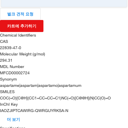
벌크 견적 요청
카트에 추가하기
Chemical Identifiers
CAS
22839-47-0
Molecular Weight (g/mol)
294.31
MDL Number
MFCD00002724
Synonym
aspartame|aspartam|aspartamo|aspartamum
SMILES
COC(=O)[C@H](CC1=CC=CC=C1)NC(=O)[C@@H](N)CC(O)=O
InChI Key
IAOZJIPTCAWIRG-QWRGUYRKSA-N
더 보기