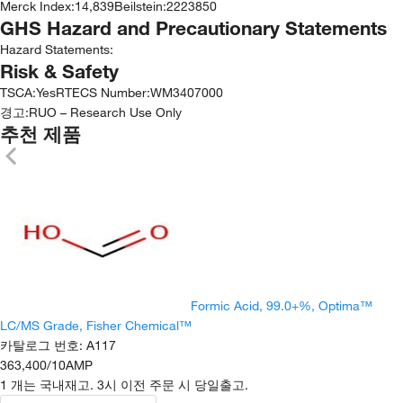
Merck Index
:
14,839
Beilstein
:
2223850
GHS Hazard and Precautionary Statements
Hazard Statements:
Risk & Safety
TSCA
:
Yes
RTECS Number
:
WM3407000
경고:
RUO – Research Use Only
추천 제품
Formic Acid, 99.0+%, Optima™
LC/MS Grade, Fisher Chemical™
카탈로그 번호
:
A117
363,400
/
10AMP
1 개는 국내재고. 3시 이전 주문 시 당일출고.