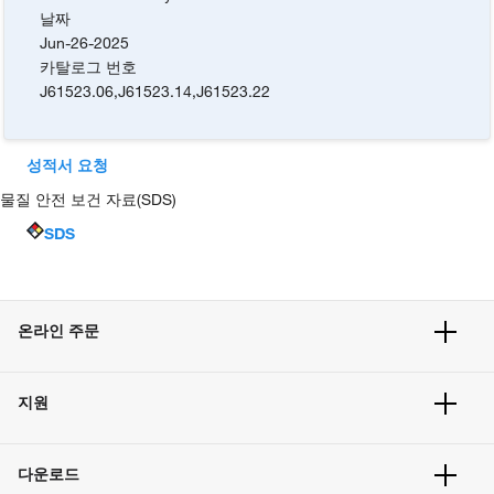
날짜
Jun-26-2025
카탈로그 번호
J61523.06
,
J61523.14
,
J61523.22
성적서 요청
물질 안전 보건 자료(SDS)
SDS
온라인 주문
주문 현황
지원
주문 방법
빠른 주문
서비스 및 지원
벌크 주문
다운로드
고객 센터