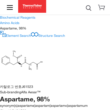
Biochemical Reagents
Amino Acids
Aspartame, 98%
Element Search
Structure Search
카탈로그 번호
J61523
Sub-branding
Alfa Aesar™
Aspartame, 98%
synonym(s)
aspartame|aspartam|aspartamo|aspartamum