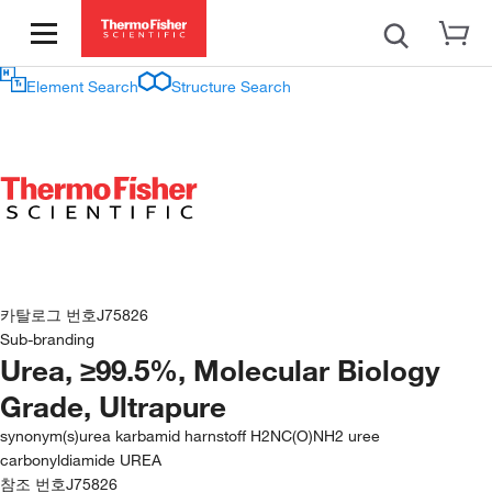
Element Search
Structure Search
카탈로그 번호
J75826
Sub-branding
Urea, ≥99.5%, Molecular Biology
Grade, Ultrapure
synonym(s)
urea karbamid harnstoff H2NC(O)NH2 uree
carbonyldiamide UREA
참조 번호
J75826