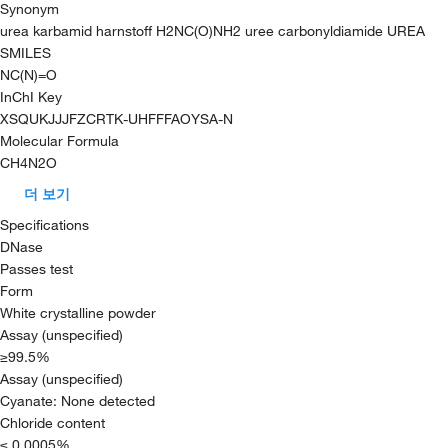
Synonym
urea karbamid harnstoff H2NC(O)NH2 uree carbonyldiamide UREA
SMILES
NC(N)=O
InChI Key
XSQUKJJJFZCRTK-UHFFFAOYSA-N
Molecular Formula
CH4N2O
더 보기
Specifications
DNase
Passes test
Form
White crystalline powder
Assay (unspecified)
≥99.5%
Assay (unspecified)
Cyanate: None detected
Chloride content
≤ 0.0005%