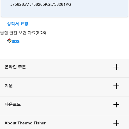
J75826.A1
,
758265KG
,
758261KG
성적서 요청
물질 안전 보건 자료(SDS)
SDS
온라인 주문
주문 현황
지원
주문 방법
빠른 주문
서비스 및 지원
벌크 주문
다운로드
고객 센터
공지사항
유해화학물질등 제품 및 정보요약서
웹사이트 개선사항
About Thermo Fisher
주문관련문서
이전 웹사이트 미결제 내역 확인하기