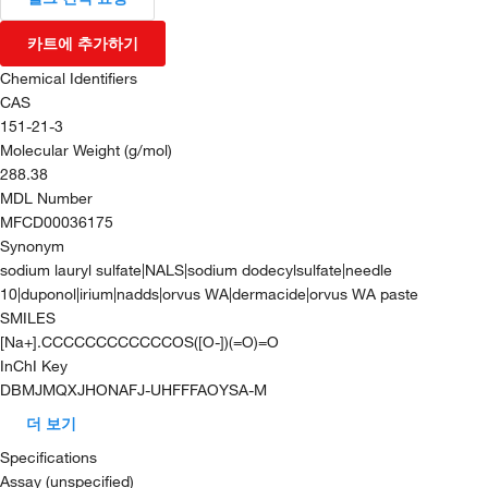
카트에 추가하기
Chemical Identifiers
CAS
151-21-3
Molecular Weight (g/mol)
288.38
MDL Number
MFCD00036175
Synonym
sodium lauryl sulfate|NALS|sodium dodecylsulfate|needle
10|duponol|irium|nadds|orvus WA|dermacide|orvus WA paste
SMILES
[Na+].CCCCCCCCCCCCOS([O-])(=O)=O
InChI Key
DBMJMQXJHONAFJ-UHFFFAOYSA-M
더 보기
Specifications
Assay (unspecified)