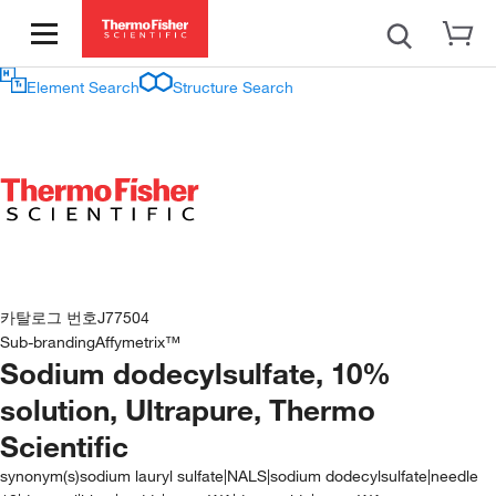
Element Search
Structure Search
카탈로그 번호
J77504
Sub-branding
Affymetrix™
Sodium dodecylsulfate, 10%
solution, Ultrapure, Thermo
Scientific
synonym(s)
sodium lauryl sulfate|NALS|sodium dodecylsulfate|needle