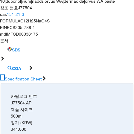
10|duponol|irium|nadds|orvus WA|dermacide|orvus WA paste
참조 번호
J77504
cas
151-21-3
FORMULA
C12H25NaO4S
EINECS
205-788-1
mdl
MFCD00036175
문서
SDS
COA
Specification Sheet
카탈로그 번호
J77504.AP
제품 사이즈
500ml
정가 (KRW)
344,000