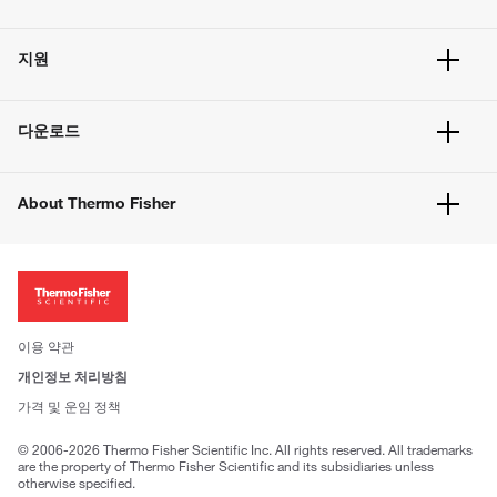
주문 현황
지원
주문 방법
빠른 주문
서비스 및 지원
벌크 주문
다운로드
고객 센터
공지사항
유해화학물질등 제품 및 정보요약서
웹사이트 개선사항
About Thermo Fisher
주문관련문서
이전 웹사이트 미결제 내역 확인하기
ISO 인증문서
회사 소개
투자자
뉴스
사회적 책임
이용 약관
브랜드
개인정보 처리방침
Trademarks
가격 및 운임 정책
공정거래
© 2006-2026 Thermo Fisher Scientific Inc. All rights reserved. All trademarks
are the property of Thermo Fisher Scientific and its subsidiaries unless
otherwise specified.