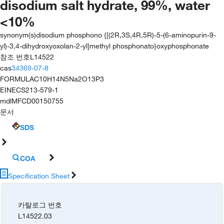
disodium salt hydrate, 99%, water
<10%
synonym(s)
disodium phosphono {[(2R,3S,4R,5R)-5-(6-aminopurin-9-
yl)-3,4-dihydroxyoxolan-2-yl]methyl phosphonato}oxyphosphonate
참조 번호
L14522
cas
34369-07-8
FORMULA
C10H14N5Na2O13P3
EINECS
213-579-1
mdl
MFCD00150755
문서
SDS
COA
Specification Sheet
카탈로그 번호
L14522.03