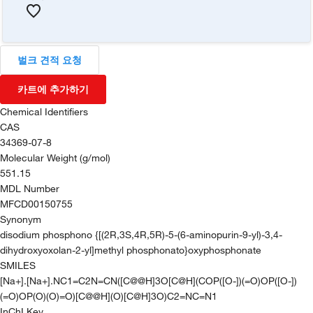
벌크 견적 요청
카트에 추가하기
Chemical Identifiers
CAS
34369-07-8
Molecular Weight (g/mol)
551.15
MDL Number
MFCD00150755
Synonym
disodium phosphono {[(2R,3S,4R,5R)-5-(6-aminopurin-9-yl)-3,4-
dihydroxyoxolan-2-yl]methyl phosphonato}oxyphosphonate
SMILES
[Na+].[Na+].NC1=C2N=CN([C@@H]3O[C@H](COP([O-])(=O)OP([O-])
(=O)OP(O)(O)=O)[C@@H](O)[C@H]3O)C2=NC=N1
InChI Key