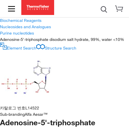
Biochemical Reagents
Nucleosides and Analogues
Purine nucleotides
Adenosine-5'-triphosphate disodium salt hydrate, 99%, water <10%
Element Search
Structure Search
카탈로그 번호
L14522
Sub-branding
Alfa Aesar™
Adenosine-5'-triphosphate