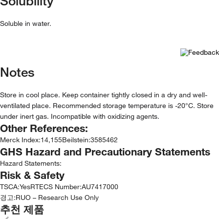
Solubility
Soluble in water.
Notes
Store in cool place. Keep container tightly closed in a dry and well-
ventilated place. Recommended storage temperature is -20°C. Store
under inert gas. Incompatible with oxidizing agents.
Other References:
Merck Index
:
14,155
Beilstein
:
3585462
GHS Hazard and Precautionary Statements
Hazard Statements:
Risk & Safety
TSCA
:
Yes
RTECS Number
:
AU7417000
경고:
RUO – Research Use Only
추천 제품