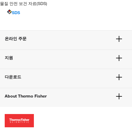
물질 안전 보건 자료(SDS)
SDS
온라인 주문
주문 현황
지원
주문 방법
빠른 주문
서비스 및 지원
벌크 주문
다운로드
고객 센터
공지사항
유해화학물질등 제품 및 정보요약서
웹사이트 개선사항
About Thermo Fisher
주문관련문서
이전 웹사이트 미결제 내역 확인하기
ISO 인증문서
회사 소개
투자자
뉴스