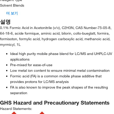
Solvent Blends
더 보기
설명
0.1% Formic Acid in Acetonitrile (v/v), C2H3N, CAS Number-75-05-8,
64-18-6, acide formique, aminic acid, bilorin, collo-bueglatt, formira,
formisoton, formylic acid, hydrogen carboxylic acid, methanoic acid,
myrmicyl, 1L
Ideal high purity mobile phase blend for LC/MS and UHPLC-UV
applications
Pre-mixed for ease-of-use
Low metal ion content to ensure minimal metal contamination
Formic acid (FA) is a common mobile phase additive that
provides protons for LC/MS analysis
FA is also known to improve the peak shapes of the resulting
separation
GHS Hazard and Precautionary Statements
Hazard Statements: