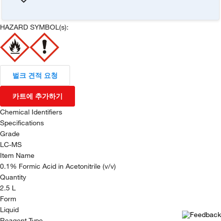
HAZARD SYMBOL(s):
벌크 견적 요청
카트에 추가하기
Chemical Identifiers
Specifications
Grade
LC-MS
Item Name
0.1% Formic Acid in Acetonitrile (v/v)
Quantity
2.5 L
Form
Liquid
Reagent Type