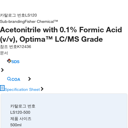
카탈로그 번호
LS120
Sub-branding
Fisher Chemical™
Acetonitrile with 0.1% Formic Acid
(v/v), Optima™ LC/MS Grade
참조 번호
K12436
문서
SDS
COA
Specification Sheet
카탈로그 번호
LS120-500
제품 사이즈
500ml