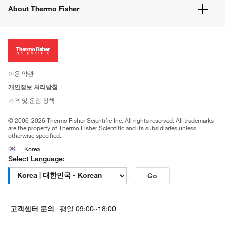
유해화학물질등 제품 및 정보요약서
웹사이트 개선사항
About Thermo Fisher
주문관련문서
이전 웹사이트 미결제 내역 확인하기
ISO 인증문서
회사 소개
투자자
뉴스
사회적 책임
이용 약관
브랜드
개인정보 처리방침
Trademarks
가격 및 운임 정책
공정거래
© 2006-2026 Thermo Fisher Scientific Inc. All rights reserved. All trademarks
are the property of Thermo Fisher Scientific and its subsidiaries unless
otherwise specified.
Korea
Select Language:
Go
고객센터 문의
| 평일 09:00~18:00
1661-9555
| chem.kr@thermofisher.com | 카카오톡