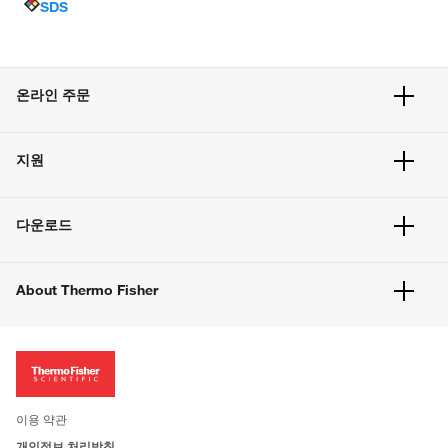
SDS
온라인 주문
주문 현황
지원
주문 방법
빠른 주문
서비스 및 지원
벌크 주문
다운로드
고객 센터
공지사항
유해화학물질등 제품 및 정보요약서
웹사이트 개선사항
About Thermo Fisher
주문관련문서
이전 웹사이트 미결제 내역 확인하기
ISO 인증문서
회사 소개
투자자
뉴스
사회적 책임
이용 약관
브랜드
개인정보 처리방침