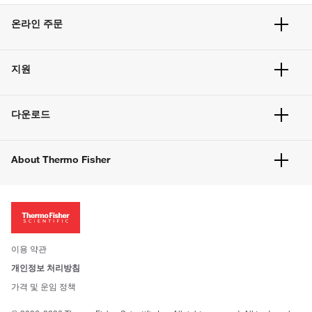
온라인 주문
주문 현황
지원
주문 방법
빠른 주문
서비스 및 지원
벌크 주문
다운로드
고객 센터
공지사항
유해화학물질등 제품 및 정보요약서
웹사이트 개선사항
About Thermo Fisher
주문관련문서
이전 웹사이트 미결제 내역 확인하기
ISO 인증문서
회사 소개
투자자
뉴스
사회적 책임
이용 약관
브랜드
개인정보 처리방침
Trademarks
가격 및 운임 정책
공정거래