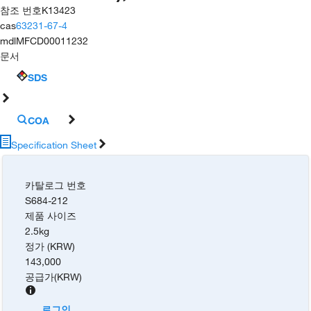
참조 번호
K13423
cas
63231-67-4
mdl
MFCD00011232
문서
SDS
COA
Specification Sheet
카탈로그 번호
S684-212
제품 사이즈
2.5kg
정가 (KRW)
143,000
공급가
(
KRW
)
로그인