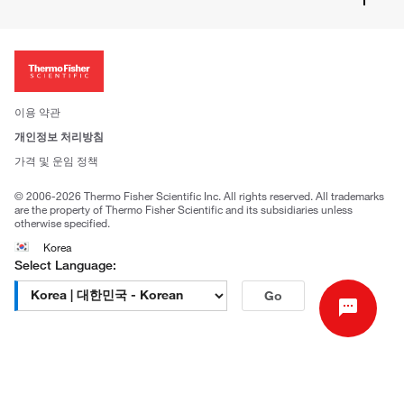
주문관련문서
이전 웹사이트 미결제 내역 확인하기
ISO 인증문서
회사 소개
투자자
뉴스
사회적 책임
이용 약관
브랜드
개인정보 처리방침
Trademarks
가격 및 운임 정책
공정거래
© 2006-2026 Thermo Fisher Scientific Inc. All rights reserved. All trademarks
are the property of Thermo Fisher Scientific and its subsidiaries unless
otherwise specified.
Korea
Select Language:
Go
고객센터 문의
| 평일 09:00~18:00
1661-9555
| chem.kr@thermofisher.com | 카카오톡
상담