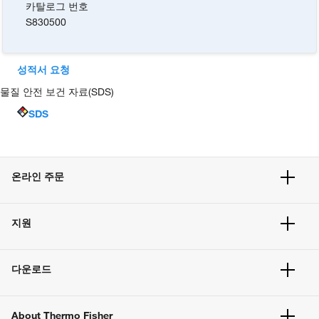
카탈로그 번호
S830500
성적서 요청
물질 안전 보건 자료(SDS)
SDS
온라인 주문
주문 현황
지원
주문 방법
빠른 주문
서비스 및 지원
벌크 주문
다운로드
고객 센터
공지사항
유해화학물질등 제품 및 정보요약서
웹사이트 개선사항
About Thermo Fisher