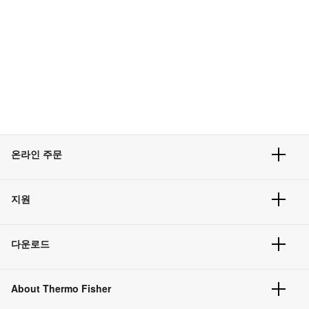
온라인 주문
주문 현황
지원
주문 방법
빠른 주문
서비스 및 지원
벌크 주문
다운로드
고객 센터
공지사항
유해화학물질등 제품 및 정보요약서
웹사이트 개선사항
About Thermo Fisher
주문관련문서
이전 웹사이트 미결제 내역 확인하기