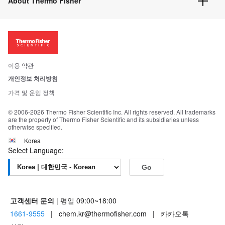
About Thermo Fisher
주문관련문서
이전 웹사이트 미결제 내역 확인하기
ISO 인증문서
회사 소개
투자자
뉴스
사회적 책임
이용 약관
브랜드
개인정보 처리방침
Trademarks
가격 및 운임 정책
공정거래
© 2006-2026 Thermo Fisher Scientific Inc. All rights reserved. All trademarks
are the property of Thermo Fisher Scientific and its subsidiaries unless
otherwise specified.
Korea
Select Language:
Go
고객센터 문의
| 평일 09:00~18:00
1661-9555
| chem.kr@thermofisher.com | 카카오톡