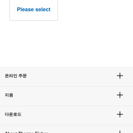
Please select
온라인 주문
주문 현황
지원
주문 방법
빠른 주문
서비스 및 지원
벌크 주문
다운로드
고객 센터
공지사항
유해화학물질등 제품 및 정보요약서
웹사이트 개선사항