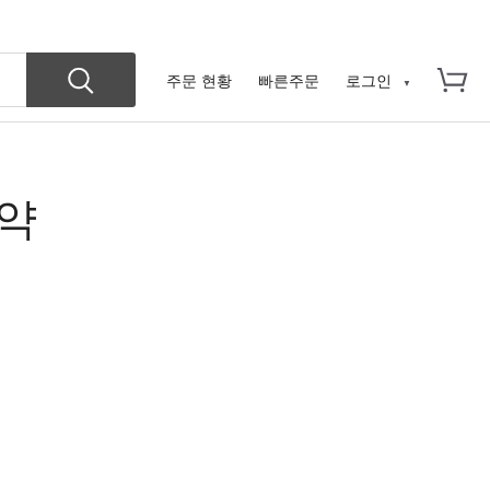
로그인
주문 현황
빠른주문
시약