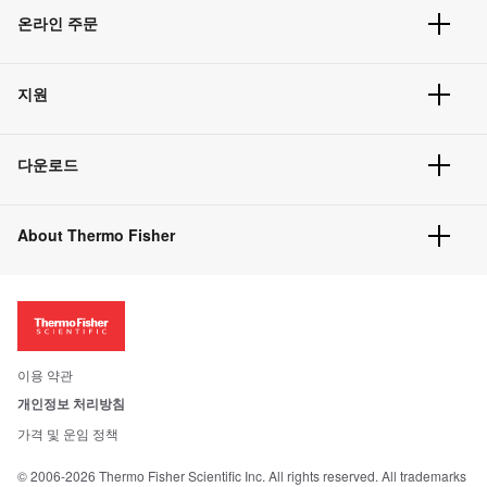
온라인 주문
주문 현황
지원
주문 방법
빠른 주문
서비스 및 지원
벌크 주문
다운로드
고객 센터
공지사항
유해화학물질등 제품 및 정보요약서
웹사이트 개선사항
About Thermo Fisher
주문관련문서
이전 웹사이트 미결제 내역 확인하기
ISO 인증문서
회사 소개
투자자
뉴스
사회적 책임
이용 약관
브랜드
개인정보 처리방침
Trademarks
가격 및 운임 정책
공정거래
© 2006-2026 Thermo Fisher Scientific Inc. All rights reserved. All trademarks