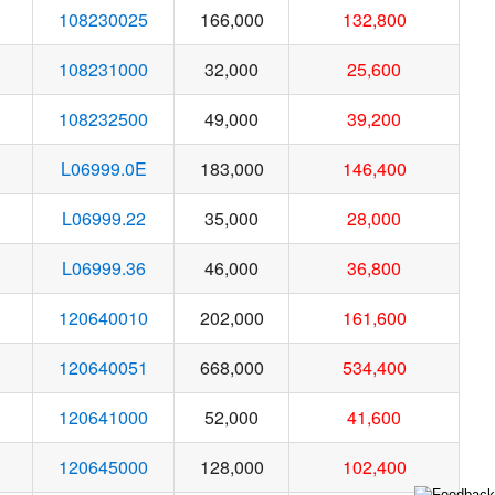
108230025
166,000
132,800
108231000
32,000
25,600
108232500
49,000
39,200
L06999.0E
183,000
146,400
L06999.22
35,000
28,000
L06999.36
46,000
36,800
120640010
202,000
161,600
120640051
668,000
534,400
120641000
52,000
41,600
120645000
128,000
102,400