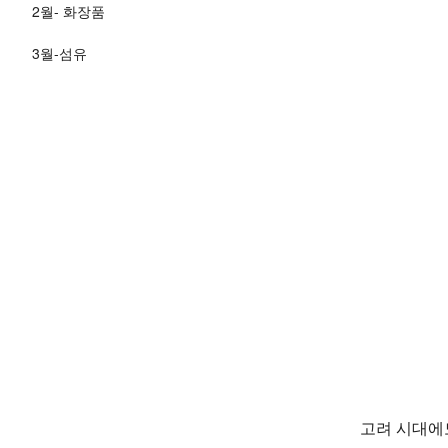
2월- 화장품
3월-섬유
고려 시대에