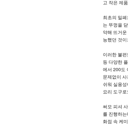
고 작은 제
최초의 밀폐용
는 뚜껑을 
약해 뜨거운
능했던 것이
이러한 불편
등 다양한 
에서 200
문제없이 사
쉬워 실용성
요리 도구로
써모 피셔 사
를 진행하는
화점 속 케미