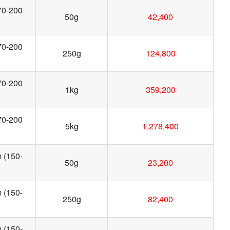
(70-200
50g
42,400
(70-200
250g
124,800
(70-200
1kg
359,200
(70-200
5kg
1,278,400
m (150-
50g
23,200
m (150-
250g
82,400
m (150-