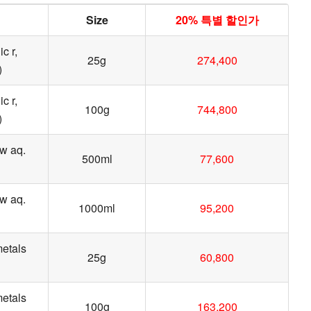
Size
20% 특별 할인가
c r,
25g
274,400
)
c r,
100g
744,800
)
w aq.
500ml
77,600
w aq.
1000ml
95,200
metals
25g
60,800
metals
100g
163,200