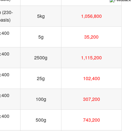
m (230-
5kg
1,056,800
asis)
 <400
5g
35,200
 <400
2500g
1,115,200
 <400
25g
102,400
 <400
100g
307,200
 <400
500g
743,200