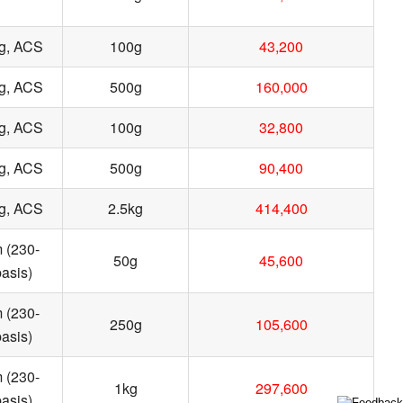
ng, ACS
100g
43,200
ng, ACS
500g
160,000
ng, ACS
100g
32,800
ng, ACS
500g
90,400
ng, ACS
2.5kg
414,400
m (230-
50g
45,600
asis)
m (230-
250g
105,600
asis)
m (230-
1kg
297,600
asis)