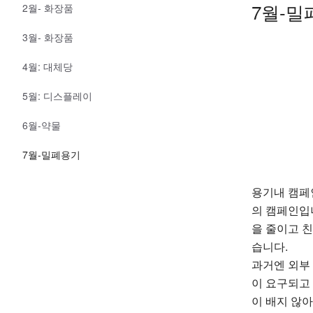
7월-밀
2월- 화장품
3월- 화장품
4월: 대체당
5월: 디스플레이
6월-약물
7월-밀폐용기
용기내 캠페
의 캠페인입
을 줄이고 
습니다.
과거엔 외부
이 요구되고
이 배지 않