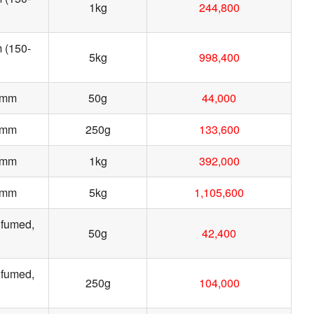
1kg
244,800
m (150-
5kg
998,400
37mm
50g
44,000
37mm
250g
133,600
37mm
1kg
392,000
37mm
5kg
1,105,600
 fumed,
50g
42,400
 fumed,
250g
104,000