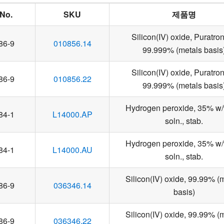
No.
SKU
제품명
Silicon(IV) oxide, Puratroni
86-9
010856.14
99.999% (metals basis
Silicon(IV) oxide, Puratroni
86-9
010856.22
99.999% (metals basis
Hydrogen peroxide, 35% w/
84-1
L14000.AP
soln., stab.
Hydrogen peroxide, 35% w/
84-1
L14000.AU
soln., stab.
Silicon(IV) oxide, 99.99% (
86-9
036346.14
basis)
Silicon(IV) oxide, 99.99% (
86-9
036346.22